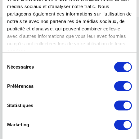
médias sociaux et d'analyser notre trafic. Nous
partageons également des informations sur l'utilisation de
notre site avec nos partenaires de médias sociaux, de
publicité et d'analyse, qui peuvent combiner celles-ci
avec d'autres informations que vous leur avez fournies
ou qu'ils ont collectées lors de votre utilisation de leurs
services.
Sélection
Nécessaires
du
consentement
Préférences
M. Sébastien Denis
Practeo SA
Rte de Chavalon 78C
Statistiques
1844 Villeneuve
Vaud
Marketing
www.practeo.ch