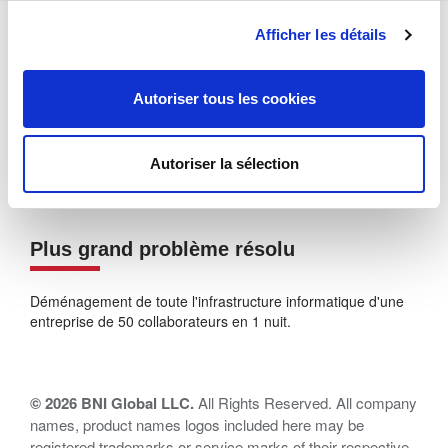
Afficher les détails
Mon Business
Autoriser tous les cookies
Support et gestion de parcs informatiques
Autoriser la sélection
Plus grand problème résolu
Déménagement de toute l'infrastructure informatique d'une
entreprise de 50 collaborateurs en 1 nuit.
© 2026 BNI Global LLC.
All Rights Reserved. All company
names, product names logos included here may be
registered trademarks or service marks of their respective