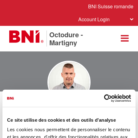
BNI Suisse romande
Account Login
Octodure -
Martigny
Sébastien Denis
Practeo SA
Ce site utilise des cookies et des outils d'analyse
IT & Technique de réseaux | IT & Technique de réseaux
Les cookies nous permettent de personnaliser le contenu
et les annonces, d'offrir des fonctionnalités relatives aux